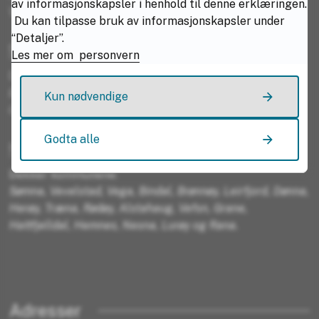
av informasjonskapsler i henhold til denne erklæringen.
Vesterålen og Lødingen.
Du kan tilpasse bruk av informasjonskapsler under
“Detaljer”.
Salten
Les mer om personvern
Dekker kommunene:
Bodø, Fauske, Sørfold, Saltdal, Beiarn, Steigen, Meløy,
Kun nødvendige
Gildeskål og Hamarøy.
Godta alle
Helgeland
Dekker kommunene:
Sømna, Vevelstad, Vega, Bindal, Brønnøy, Leirfjord, Dønna,
Herøy, Træna, Rødøy, Alstahaug, Vefsn, Grane,
Hattfjelldal, Hemnes, Nesna, Lurøy og Rana.
Adresser