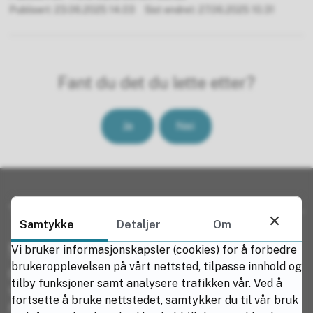
Publisert
23.06.2025 14.03
Sist endret
27.06.2025 10.31
Fant du det du lette etter?
Ja
Nei
Ta kontakt med oss
Samtykke
Detaljer
Om
Nord: Ofoten, Lofoten, Vesterålen
Vi bruker informasjonskapsler (cookies) for å forbedre
brukeropplevelsen på vårt nettsted, tilpasse innhold og
Dekker kommunene:
tilby funksjoner samt analysere trafikken vår. Ved å
Vågan, Vestvågøy, Flakstad, Moskenes, Værøy, Røst,
fortsette å bruke nettstedet, samtykker du til vår bruk
Narvik, Evenes, Sortland, Hadsel, Øksnes, Andøy, Bø i