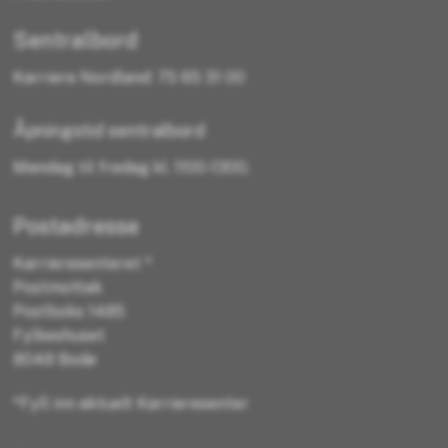
Sentralbord
Karriere Nordland: 75 65 31 00
Åpningstid sentralbord
Mandag til fredag kl. 1100-1300.
Postadresse
Karrieresenteret *
Postmottak
Postboks 1485
Fylkeshuset
8048 Bodø
*Fyll inn aktuelt Karrieresenter