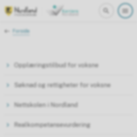
Karriere Nordland
Du er her:
Forside
Opplæringstilbud for voksne
Søknad og rettigheter for voksne
Nettskolen i Nordland
Realkompetansevurdering