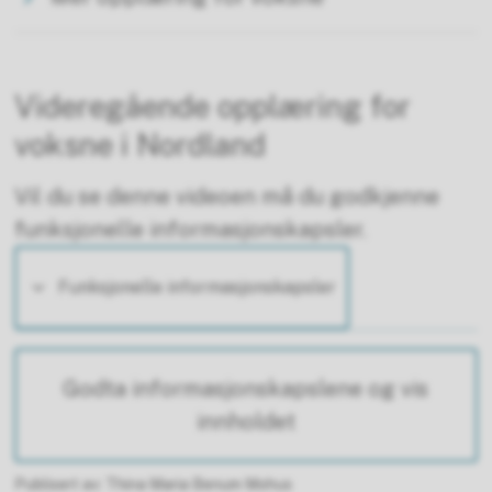
Videregående opplæring for
voksne i Nordland
Vil du se denne videoen må du godkjenne
funksjonelle informasjonskapsler.
Funksjonelle informasjonskapsler
Godta informasjonskapslene og vis
innholdet
Publisert av
Thina Maria Benum Mohus