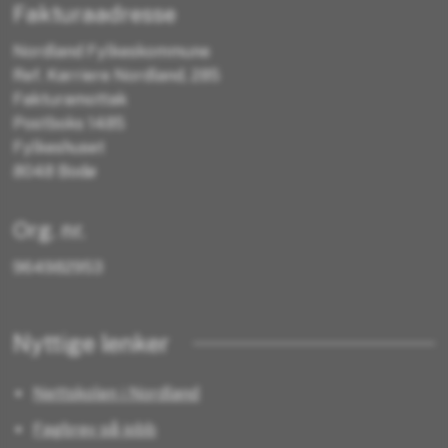
Fakturaadresse
Nordland Fylkeskommune
Ref. Karriere Nordland, 285
Fakturamottak
Postboks 1485
Fylkeshuset
8048 Bodø
Org. nr.
964982953
Nyttige lenker
Nettskolen i Nordland
Fagbrev på jobb