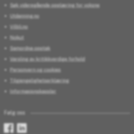
Søk videregående opplæring for voksne
Utdanning.no
Vilbli.no
Nokut
Samordna opptak
Varsling av kritikkverdige forhold
Personvern og cookies
Tilgjengelighetserklæring
Informasjonskapsler
Følg oss