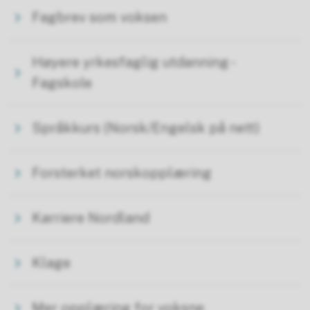
Fagbrev som voksen
Høyere yrkesfaglig utdanning -
Fagskole
Språkkurs (Norsk/Engelsk på nett)
Forsterket norskopplæring
Karriere Nordland
Klage
Mer opplæring for voksne