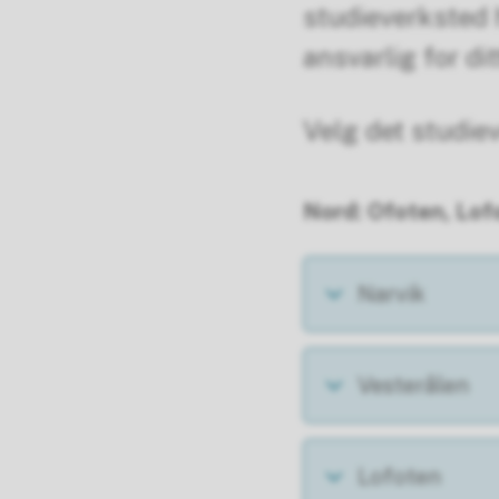
studieverksted h
ansvarlig for di
Velg det studie
Nord: Ofoten, Lof
Narvik
Vesterålen
Lofoten