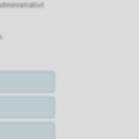
administrativt
n.