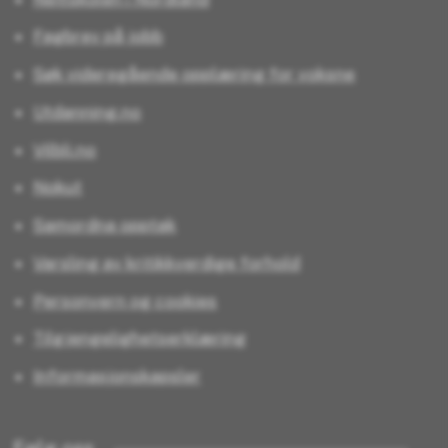
Fagbrev på jobb
Søk videregående opplæring for voksne
Utdanning.no
Vilbli.no
Nokut
Samordna opptak
Varsling av kritikkverdige forhold
Personvern og cookies
Tilgjengelighetserklæring
Informasjonskapsler