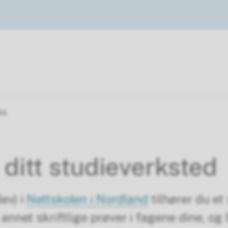
ss
 ditt studieverksted
ev) i
Nettskolen i Nordland
tilhører du et
 annet skriftlige prøver i fagene dine, og 