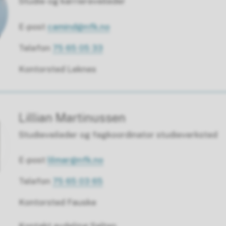
Studie-og karriereveileder
E-post
camind@nfk.no
Telefon
75 65 05 33
Kontorsted Leknes
Lillian Martinussen
Studieveileder og fagkoordinator studieverksted
E-post
lilmar@nfk.no
Telefon
75 65 03 65
Kontorsted Fauske
Kontakt avdeling Salten