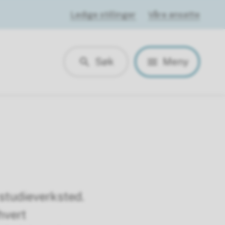
Ledige stillinger
Våre ansatte
Søk
Meny
 studieverksted.
hvert