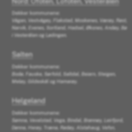
Nord: Ofoten, Lofoten, Vesterålen
Dekker kommunene:
Vågan, Vestvågøy, Flakstad, Moskenes, Værøy, Røst,
Narvik, Evenes, Sortland, Hadsel, Øksnes, Andøy, Bø
i Vesterålen og Lødingen.
Salten
Dekker kommunene:
Bodø, Fauske, Sørfold, Saltdal, Beiarn, Steigen,
Meløy, Gildeskål og Hamarøy.
Helgeland
Dekker kommunene:
Sømna, Vevelstad, Vega, Bindal, Brønnøy, Leirfjord,
Dønna, Herøy, Træna, Rødøy, Alstahaug, Vefsn,