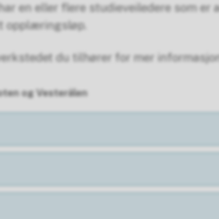
ar en eller flere studieveiledere som er 
tt opplæringsløp.
verkstedet du tilhører for mer informasjo
oten og Vesterålen