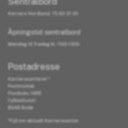
Sentralbord
Karriere Nordland: 75 65 31 00
Åpningstid sentralbord
Mandag til fredag kl. 1100-1300.
Postadresse
Karrieresenteret *
Postmottak
Postboks 1485
Fylkeshuset
8048 Bodø
*Fyll inn aktuelt Karrieresenter