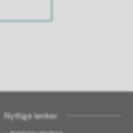
Nyttige lenker
Nettskolen i Nordland