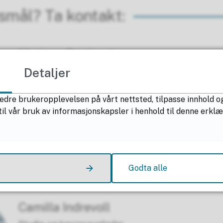
smål? Ta kontakt:
Mariann Bratland
Detaljer
Studieveileder
E-post
marbra@nfk.no
edre brukeropplevelsen på vårt nettsted, tilpasse innhold og
il vår bruk av informasjonskapsler i henhold til denne erkl
Telefon
75 65 31 73
Mobil
75 65 31 73
Kontorsted Mo i Rana
Godta alle
Camilla Indrevoll