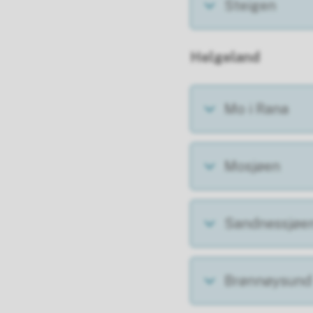
Steigen
Helgeland
Mo i Rana
Mosjøen
Sandnessjøe
Brønnøysund