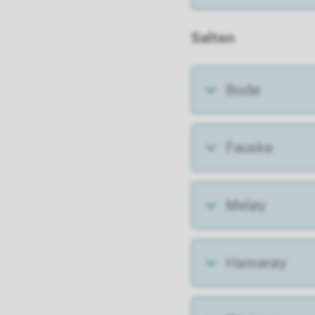
Salten
Bodø
Fauske
Meløy
Hamarøy