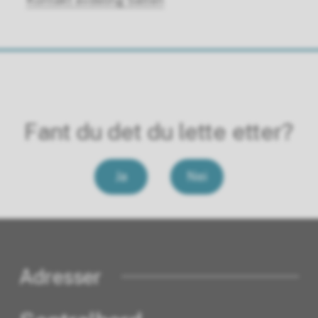
Fant du det du lette etter?
Ja
Nei
Adresser